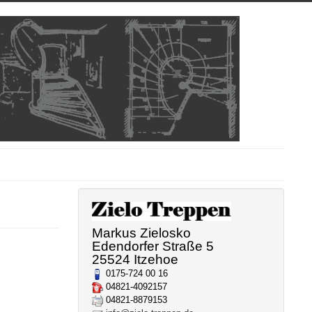
Markus Zielosko
Edendorfer Straße 5
25524 Itzehoe
0175-724 00 16
04821-4092157
04821-8879153